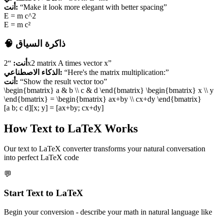
أنت:
“Make it look more elegant with better spacing”
E = m c^2
E = m c²
🧠 ذاكرة السياق
أنت:
“2x2 matrix A times vector x”
الذكاء الاصطناعي:
“Here's the matrix multiplication:”
أنت:
“Show the result vector too”
\begin
{bmatrix}
a & b \\ c & d \end
{bmatrix}
\begin
{bmatrix}
x \\ y
\end
{bmatrix}
= \begin
{bmatrix}
ax+by \\ cx+dy \end
{bmatrix}
[a b; c d][x; y] = [ax+by; cx+dy]
How Text to LaTeX Works
Our text to LaTeX converter transforms your natural conversation
into perfect LaTeX code
💬
Start Text to LaTeX
Begin your conversion - describe your math in natural language like