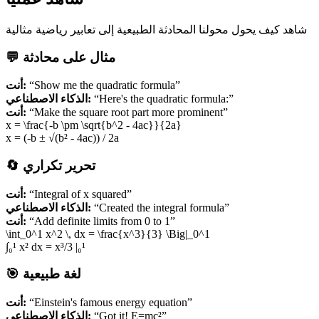
شاهد كيف يحول محولنا المحادثة الطبيعية إلى تعابير رياضية مثالية
💬 مثال على محادثة
أنت:
“Show me the quadratic formula”
الذكاء الاصطناعي:
“Here's the quadratic formula:”
أنت:
“Make the square root part more prominent”
x = \frac
{-b \pm \sqrt{b^2 - 4ac}}
{2a}
x = (-b ± √(b² - 4ac)) / 2a
🔄 تحرير تكراري
أنت:
“Integral of x squared”
الذكاء الاصطناعي:
“Created the integral formula”
أنت:
“Add definite limits from 0 to 1”
\int_0^1 x^2 \, dx = \frac
{x^3}
{3}
\Big|_0^1
∫₀¹ x² dx = x³/3 |₀¹
🎯 لغة طبيعية
أنت:
“Einstein's famous energy equation”
الذكاء الاصطناعي:
“Got it! E=mc²”