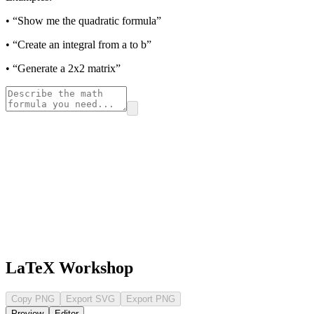
• “Show me the quadratic formula”
• “Create an integral from a to b”
• “Generate a 2x2 matrix”
LaTeX Workshop
Copy PNG
Export SVG
Export PNG
Preview
Editor