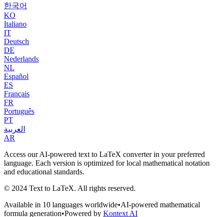
한국어
KO
Italiano
IT
Deutsch
DE
Nederlands
NL
Español
ES
Français
FR
Português
PT
العربية
AR
Access our AI-powered text to LaTeX converter in your preferred
language. Each version is optimized for local mathematical notation
and educational standards.
© 2024 Text to LaTeX. All rights reserved.
Available in
10
languages worldwide
•
AI-powered mathematical
formula generation
•
Powered by
Kontext AI