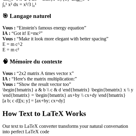
∫₀¹ x² dx = x³/3 |₀¹
🎯 Langage naturel
Vous :
“Einstein's famous energy equation”
IA :
“Got it! E=mc²”
Vous :
“Make it look more elegant with better spacing”
E = m c^2
E = m c²
🧠 Mémoire du contexte
Vous :
“2x2 matrix A times vector x”
IA :
“Here's the matrix multiplication:”
Vous :
“Show the result vector too”
\begin
{bmatrix}
a & b \\ c & d \end
{bmatrix}
\begin
{bmatrix}
x \\ y
\end
{bmatrix}
= \begin
{bmatrix}
ax+by \\ cx+dy \end
{bmatrix}
[a b; c d][x; y] = [ax+by; cx+dy]
How Text to LaTeX Works
Our text to LaTeX converter transforms your natural conversation
into perfect LaTeX code