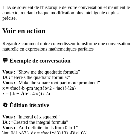
L'IA se souvient de l'historique de votre conversation et maintient le
contexte, rendant chaque modification plus intelligente et plus
précise.
Voir en action
Regardez comment notre convertisseur transforme une conversation
naturelle en expressions mathématiques parfaites
💬 Exemple de conversation
Vous :
“Show me the quadratic formula”
IA :
“Here's the quadratic formula:”
Vous :
“Make the square root part more prominent”
x = \frac
{-b \pm \sqrt{b^2 - 4ac}}
{2a}
x = (-b ± √(b² - 4ac)) / 2a
🔄 Édition itérative
Vous :
“Integral of x squared”
IA :
“Created the integral formula”
Vous :
“Add definite limits from 0 to 1”
\int_0^1 x^2 \, dx = \frac
{x^3}
{3}
\Big|_0^1