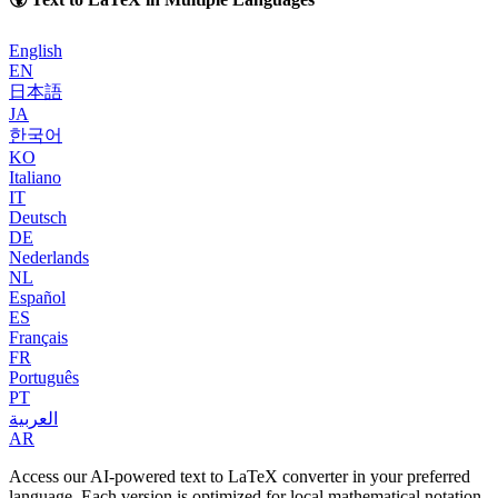
English
EN
日本語
JA
한국어
KO
Italiano
IT
Deutsch
DE
Nederlands
NL
Español
ES
Français
FR
Português
PT
العربية
AR
Access our AI-powered text to LaTeX converter in your preferred
language. Each version is optimized for local mathematical notation