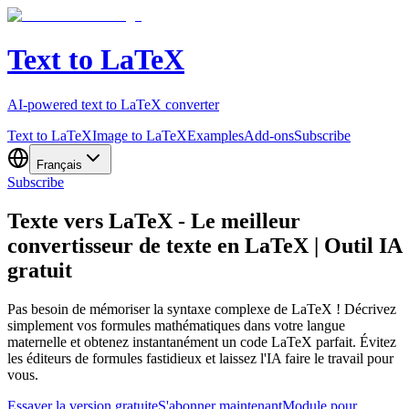
Text to LaTeX
AI-powered text to LaTeX converter
Text to LaTeX
Image to LaTeX
Examples
Add-ons
Subscribe
Français
Subscribe
Texte vers LaTeX - Le meilleur
convertisseur de texte en LaTeX | Outil IA
gratuit
Pas besoin de mémoriser la syntaxe complexe de LaTeX ! Décrivez
simplement vos formules mathématiques dans votre langue
maternelle et obtenez instantanément un code LaTeX parfait. Évitez
les éditeurs de formules fastidieux et laissez l'IA faire le travail pour
vous.
Essayer la version gratuite
S'abonner maintenant
Module pour